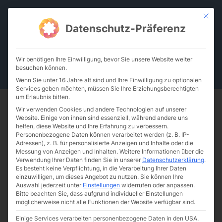
Zum
Mit die
Inhalt
Datenschutz-Präferenz
springen
Wir benötigen Ihre Einwilligung, bevor Sie unsere Website weiter
besuchen können.
De
En
Wenn Sie unter 16 Jahre alt sind und Ihre Einwilligung zu optionalen
Services geben möchten, müssen Sie Ihre Erziehungsberechtigten
um Erlaubnis bitten.
Wir verwenden Cookies und andere Technologien auf unserer
Website. Einige von ihnen sind essenziell, während andere uns
helfen, diese Website und Ihre Erfahrung zu verbessern.
Wir begrüßen herzlich
Personenbezogene Daten können verarbeitet werden (z. B. IP-
Adressen), z. B. für personalisierte Anzeigen und Inhalte oder die
unseren neuen Kollegen Dr.
Messung von Anzeigen und Inhalten.
Weitere Informationen über die
Verwendung Ihrer Daten finden Sie in unserer
Datenschutzerklärung
.
Dominik Schymura im Team
Es besteht keine Verpflichtung, in die Verarbeitung Ihrer Daten
einzuwilligen, um dieses Angebot zu nutzen.
Sie können Ihre
und freuen uns auf die
Auswahl jederzeit unter
Einstellungen
widerrufen oder anpassen.
Bitte beachten Sie, dass aufgrund individueller Einstellungen
Zusammenarbeit!
möglicherweise nicht alle Funktionen der Website verfügbar sind.
Einige Services verarbeiten personenbezogene Daten in den USA.