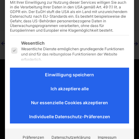
Von
Friederike Kumsteller
/
16. März 2026
Mit Ihrer Einwilligung zur Nutzung dieser Services willigen Sie auch
in die Verarbeitung Ihrer Daten in den USA gemäß Art. 49 (1) lit. a
GDPR ein. Der EuGH stuft die USA als ein Land mit unzureichendem
Datenschutz nach EU-Standards ein. Es besteht beispielsweise die
Gefahr, dass US-Behörden personenbezogene Daten in
Überwachungsprogrammen verarbeiten, ohne dass für
Europäerinnen und Europäer eine Klagemöglichkeit besteht.
Es folgt eine Liste der Service-Gruppen, für d
←
Vorheriger Aktuelle
Nächster Aktuelle
→
Wesentlich
Wesentliche Dienste ermöglichen grundlegende Funktionen
und sind für das reibungslose Funktionieren der Website
erforderlich.
Externe Medien
Inhalte von Videoplattformen und Social-Media-Plattformen
Einwilligung speichern
werden standardmäßig blockiert. Wenn externe Services
ARVANTAGE
akzeptiert werden, ist für den Zugriff auf diese Inhalte keine
Ich akzeptiere alle
manuelle Einwilligung mehr erforderlich.
Kurfürstendamm 57
10707 Berlin
Nur essenzielle Cookies akzeptieren
Fon: 030 513 022 770
Fax: 030 513 022 710
Individuelle Datenschutz-Präferenzen
office@arvantage.de
www.arvantage.de
Präferenzen
Datenschutzerklärung
Impressum