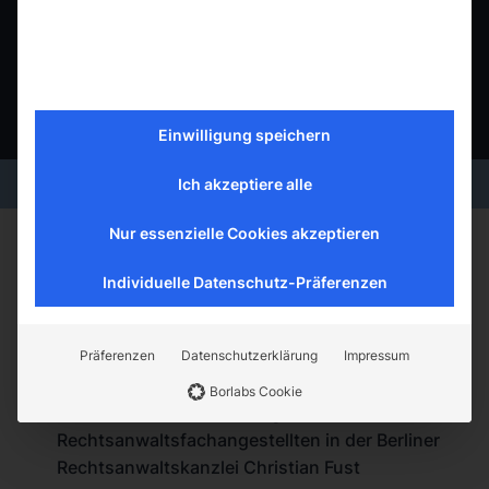
+49 30 513 022 770
justin.gardeia@arvantage.de
Download vCard
Einwilligung speichern
Ich akzeptiere alle
Nur essenzielle Cookies akzeptieren
Vita
Individuelle Datenschutz-Präferenzen
Präferenzen
Datenschutzerklärung
Impressum
Seit 2022: Rechtsanwaltsfachangestellter
bei
ARVANTAGE
Borlabs Cookie
2019 bis 2022: Ausbildung zum
Rechtsanwaltsfachangestellten in der Berliner
Rechtsanwaltskanzlei Christian Fust