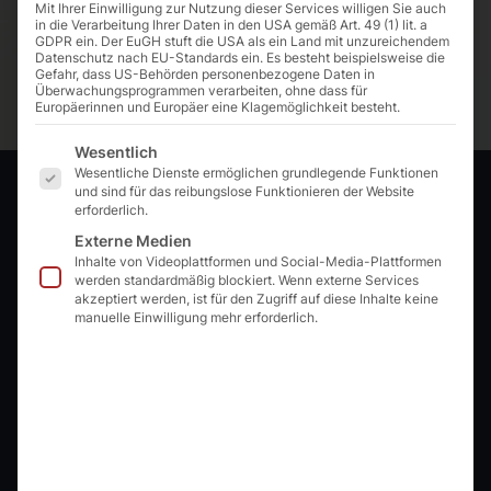
Mit Ihrer Einwilligung zur Nutzung dieser Services willigen Sie auch
in die Verarbeitung Ihrer Daten in den USA gemäß Art. 49 (1) lit. a
GDPR ein. Der EuGH stuft die USA als ein Land mit unzureichendem
Datenschutz nach EU-Standards ein. Es besteht beispielsweise die
Gefahr, dass US-Behörden personenbezogene Daten in
Überwachungsprogrammen verarbeiten, ohne dass für
Europäerinnen und Europäer eine Klagemöglichkeit besteht.
Es folgt eine Liste der Service-Gruppen, f
Wesentlich
Wesentliche Dienste ermöglichen grundlegende Funktionen
Justin Gardeia
und sind für das reibungslose Funktionieren der Website
erforderlich.
Externe Medien
Rechtsanwaltsfachangestellter
Inhalte von Videoplattformen und Social-Media-Plattformen
werden standardmäßig blockiert. Wenn externe Services
akzeptiert werden, ist für den Zugriff auf diese Inhalte keine
manuelle Einwilligung mehr erforderlich.
Kontakt
ARVANTAGE – Kanzlei für Arbeitsrecht
Kurfürstendamm 57
D–10707 Berlin