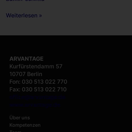
Compagnie
Personalberatung
Weiterlesen »
GmbH
einen
Vortrag
zu
aktuellen
ARVANTAGE
Themen
Kurfürstendamm 57
des
10707 Berlin
Arbeitsrechts.
Fon: 030 513 022 770
Fax: 030 513 022 710
office@arvantage.de
www.arvantage.de
Über uns
Kompetenzen