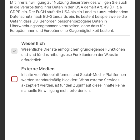
neue Kollegin Rebecca
Mit Ihrer Einwilligung zur Nutzung dieser Services willigen Sie auch
herzlich
in die Verarbeitung Ihrer Daten in den USA gemäß Art. 49 (1) lit. a
Rautenberg im Team und
GDPR ein. Der EuGH stuft die USA als ein Land mit unzureichendem
unsere
Datenschutz nach EU-Standards ein. Es besteht beispielsweise die
Gefahr, dass US-Behörden personenbezogene Daten in
neue
freuen uns auf die
Überwachungsprogrammen verarbeiten, ohne dass für
Kollegin
Europäerinnen und Europäer eine Klagemöglichkeit besteht.
Zusammenarbeit.
Rebecca
Es folgt eine Liste der Service-Gruppen, für d
Wesentlich
Rautenberg
Wesentliche Dienste ermöglichen grundlegende Funktionen
im
und sind für das reibungslose Funktionieren der Website
Schreibe einen Kommentar
/
Unkategorisiert
erforderlich.
Team
/
admin-schmid
Externe Medien
und
Inhalte von Videoplattformen und Social-Media-Plattformen
freuen
werden standardmäßig blockiert. Wenn externe Services
Weiterlesen »
akzeptiert werden, ist für den Zugriff auf diese Inhalte keine
uns
manuelle Einwilligung mehr erforderlich.
auf
die
Unsere
Unsere neue Website ist online!
Zusammenarbeit.
neue
Wir freuen uns über das
Website
schicke neue Design und
ist