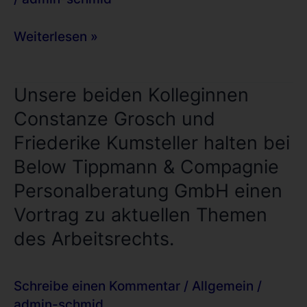
Budapester
Straße
Weiterlesen »
40,
10787
Berlin.
Unsere
Unsere beiden Kolleginnen
beiden
Constanze Grosch und
Kolleginnen
Friederike Kumsteller halten bei
Constanze
Grosch
Below Tippmann & Compagnie
und
Personalberatung GmbH einen
Friederike
Vortrag zu aktuellen Themen
Kumsteller
halten
des Arbeitsrechts.
bei
Below
Schreibe einen Kommentar
/
Allgemein
/
Tippmann
admin-schmid
&